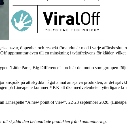
ets ansvar, öppenhet och respekt för andra är med i varje affärsbeslut,
f uppmuntrar även till en minskning i tvättfrekvens för kläder, vilket 
 ’Little Parts, Big Difference’ – och är det motto som gruppen följt 
gör anspråk på att skydda något annat än själva produkten, är det självkl
eringen på Lineapelle kommer
YKK att öka medvetenheten ytterligare kri
san Lineapelle “A new point of view”, 22-23 september 2020. (Lineapell
 för att skydda den behandlade produkten från kontaminering.