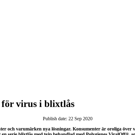
ör virus i blixtlås
Publish date: 22 Sep 2020
r och varumärken nya lösningar. Konsumenter är oroliga över vir
 en serie blixtlås med tejp behandlad med Polygienes ViralOff®, so