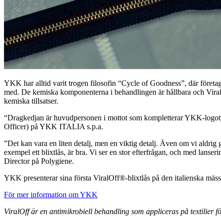
YKK har alltid varit trogen filosofin “Cycle of Goodness”, där företag
med. De kemiska komponenterna i behandlingen är hållbara och ViralOf
kemiska tillsatser.
“Dragkedjan är huvudpersonen i mottot som kompletterar YKK-logotypen
Officer) på YKK
ITALIA s.p.a.
”Det kan vara en liten detalj, men en viktig detalj. Även om vi aldrig 
exempel ett blixtlås, är bra. Vi ser en stor efterfrågan, och med lans
Director på Polygiene.
YKK presenterar sina första ViralOff®-blixtlås på den italienska mäs
För mer information om YKK
ViralOff är en antimikrobiell behandling som appliceras på textilier