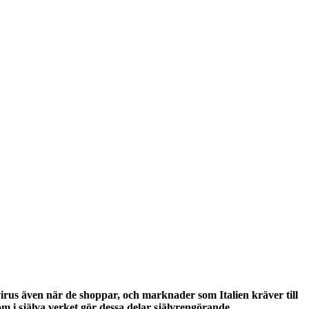
us även när de shoppar, och marknader som Italien kräver till
m i själva verket gör dessa delar självrengörande.