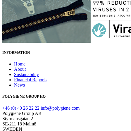
INFORMATION
Home
About
Sustainability
Financial Reports
News
POLYGIENE GROUP HQ
+46 (0) 40 26 22 22
info@polygiene.com
Polygiene Group AB
Styrmansgatan 2
SE-211 18 Malmö
SWEDEN