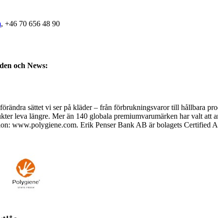
m
, +46 70 656 48 90
nden och News:
örändra sättet vi ser på kläder – från förbrukningsvaror till hållbara pr
ukter leva längre. Mer än 140 globala premiumvarumärken har valt att 
n: www.polygiene.com. Erik Penser Bank AB är bolagets Certified Advi