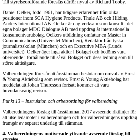
Till styrelseordförande föreslås därför nyval av Richard Tooby.
Daniel Oelker, född 1961, har tidigare erfarenhet från olika
positioner inom SCA Hygiene Products, Thule AB och Hilding
Anders International AB. Oelker är dag verksam som konsult i det
egna bolaget MDO Dialogue AB med uppdrag åt internationella
konsumentvarubolag. Oelkers utbildning omfattar en Master in
Communications (Universitet München), Redaktör från tyska
journalistsskolan (München) och en Executive MBA (Lunds
universitet). Oelker äger inga aktier i Bolaget och bedöms vara
oberoende i förhållande till såväl Bolaget och dess ledning som till
större aktieägare.
Valberedningen föreslår att årsstämman beslutar om omval av Ernst
& Young Aktiebolag som revisor. Ernst & Young Aktiebolag har
meddelat att Johan Thuresson fortsatt kommer att vara
huvudansvarig revisor.
Punkt 13 – Instruktion och arbetsordning för valberedning
Valberedningens förslag till årsstämman 2017 avseende riktlinjer för
att utse ledamöter i valberedningen och för valberedningens uppdrag
framgår av separat underlag till stämman.
4. Valberedningens motiverade yttrande avseende förslag till
styrelse