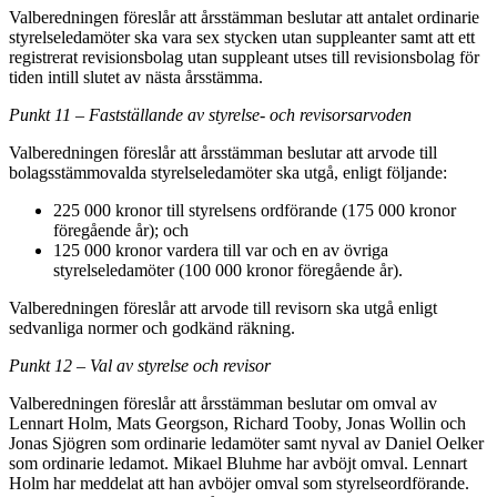
Valberedningen föreslår att årsstämman beslutar att antalet ordinarie
styrelseledamöter ska vara sex stycken utan suppleanter samt att ett
registrerat revisionsbolag utan suppleant utses till revisionsbolag för
tiden intill slutet av nästa årsstämma.
Punkt 11 – Fastställande av styrelse- och revisorsarvoden
Valberedningen föreslår att årsstämman beslutar att arvode till
bolagsstämmovalda styrelseledamöter ska utgå, enligt följande:
225 000 kronor till styrelsens ordförande (175 000 kronor
föregående år); och
125 000 kronor vardera till var och en av övriga
styrelseledamöter (100 000 kronor föregående år).
Valberedningen föreslår
att arvode till revisorn ska utgå enligt
sedvanliga normer och godkänd räkning
.
Punkt 12 – Val av styrelse och revisor
Valberedningen föreslår att årsstämman beslutar om omval av
Lennart Holm, Mats Georgson, Richard Tooby, Jonas Wollin och
Jonas Sjögren som ordinarie ledamöter samt nyval av Daniel Oelker
som ordinarie ledamot. Mikael Bluhme har avböjt omval. Lennart
Holm har meddelat att han avböjer omval som styrelseordförande.