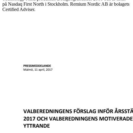
på Nasdaq First North i Stockholm. Remium Nordic AB är bolagets
Certified Adviser.