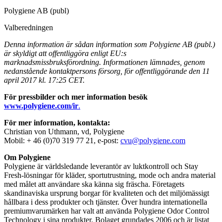
Polygiene AB (publ)
Valberedningen
Denna information är sådan information som Polygiene AB (publ.)
är skyldigt att offentliggöra enligt EU:s
marknadsmissbruksförordning. Informationen lämnades, genom
nedanstående kontaktpersons försorg, för offentliggörande den 11
april 2017 kl. 17:25 CET.
För pressbilder och mer information besök
www.polygiene.com/ir
.
För mer information, kontakta:
Christian von Uthmann, vd, Polygiene
Mobil: + 46 (0)70 319 77 21, e-post:
cvu@polygiene.com
Om Polygiene
Polygiene är världsledande leverantör av luktkontroll och Stay
Fresh-lösningar för kläder, sportutrustning, mode och andra material
med målet att användare ska känna sig fräscha. Företagets
skandinaviska ursprung borgar för kvaliteten och det miljömässigt
hållbara i dess produkter och tjänster. Över hundra internationella
premiumvarumärken har valt att använda Polygiene Odor Control
Technology i sina produkter. Bolaget grundades 2006 och är listat