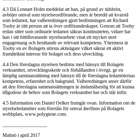
4.3
Då Lennart Holm meddelat att han, på grund av tidsbrist,
avböjer omval som styrelseordförande, men är beredd att kvarstå
som ledamot, har valberedningen gjort bedömningen att Richard
Tooby är rätt person att ta över ordförandeskapet. Genom att Tooby
redan sitter som ordinarie ledamot säkras kontinuiteten, vidare har
han i sitt hittillsvarande styrelsearbete visat ett mycket stort
engagemang och besittande av relevant kompetens. Yttermera är
Tooby en av Bolagets största aktieägare vilket säkrar ett aktivt
framåtriktat intresse för bolaget och dess utveckling.
4.4
Den föreslagna styrelsen bedöms med hänsyn till Bolagets
verksamhet, utvecklingsskede och förhållanden i övrigt, ge en
lämplig sammansättning med hänsyn till de föreslagna ledamöternas
kompetens, erfarenhet och bakgrund. Valberedningen anser därför
att den föreslagna sammansättningen är ändamålsenlig för att kunna
tillgodose de behov som Bolagets verksamhet har och står inför.
4.5
Information om Daniel Oelker framgår ovan. Information om de
styrelseledamöter som föreslås för omval återfinns på Bolagets
webbplats, www.polygiene.com.
__________________
Malmö i april 2017