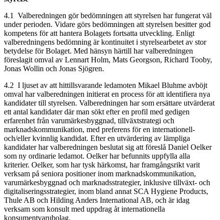
4.1
Valberedningen gör bedömningen att styrelsen har fungerat väl
under perioden. Vidare görs bedömningen att styrelsen besitter god
kompetens för att hantera Bolagets fortsatta utveckling. Enligt
valberedningens bedömning är kontinuitet i styrelsearbetet av stor
betydelse för Bolaget. Med hänsyn härtill har valberedningen
föreslagit omval av
Lennart Holm, Mats Georgson, Richard Tooby,
Jonas Wollin och Jonas Sjögren
.
4.2
I ljuset av att hittillsvarande ledamoten Mikael Bluhme avböjt
omval har valberedningen initierat en process för att identifiera nya
kandidater till styrelsen.
Valberedningen har som ersättare utvärderat
ett antal kandidater där man sökt efter en profil med gedigen
erfarenhet från varumärkesbyggnad, tillväxtstrategi och
marknadskommunikation, med preferens för en internationell-
och/eller kvinnlig kandidat. Efter en utvärdering av lämpliga
kandidater har valberedningen beslutat sig att föreslå Daniel Oelker
som ny ordinarie ledamot. Oelker har befunnits uppfylla alla
kriterier. Oelker, som har tysk härkomst, har framgångsrikt varit
verksam på seniora positioner inom marknadskommunikation,
varumärkesbyggnad och marknadsstrategier, inklusive tillväxt- och
digitaliseringsstrategier, inom bland annat SCA Hygiene Products,
Thule AB och Hilding Anders International AB, och är idag
verksam som konsult med uppdrag åt internationella
konsumentvarubolag.