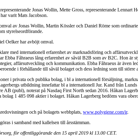
, representerande Jonas Wollin, Mette Gross, representerande Lennart
har varit Mats Jacobson.
m omval av Jonas Wollin, Martin Kössler och Daniel Röme som ordinar
om styrelseordförande.
el Oelker har avböjt omval.
cklare med internationell erfarenhet av marknadsföring och affärsutveck
Ebba Fåhraeus lång erfarenhet av såväl B2B som av B2C. Hon är styrels
ategier, affärsutveckling och kommunikation. Ebba Fåhraeus är även led
oende i förhållande till såväl bolaget och dess ledning som till större 
ioner i privata och publika bolag, i bl a internationell försäljning, mar
rbergs utbildning innefattar bl a internationell Jur. Kand från Lunds 
e AB (publ), noterat på Nasdaq First North sedan 2016. Håkan Lagerbe
g 1 485 098 aktier i bolaget. Håkan Lagerberg bedöms vara oberoende i
rsredovisningen och på bolagets webbplats,
www.polygiene.com/ir
.
göras i samband med kallelsen till årsstämman.
org, för offentliggörande den 15 april 2019 kl 13.00 CET.