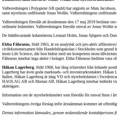
Valberedningen i Polygiene AB (publ) har utgjorts av Mats Jacobson
samt styrelsens ordförande Jonas Wollin. Valberedningens ordförande 
Valberedningen föreslår att årsstämman den 17 maj 2019 beslutar o
ordinarie ledamöter. Valberedningen föreslår omval av Jonas Wollin s
De hittillsvarande ledamöterna Lennart Holm, Jonas Sjögren och Dani
Ebba Fåhraeus
, född 1963, är en analytisk och pro-aktiv affärsutve
civilekonomexamen från Handelshögskolan i Stockholm som grund har 
inom Life Science, där hon bidrar med sin kompetens inom tillväxtstr
Fåhraeus innehar inga aktier i bolaget. Ebba Fåhraeus bedöms vara ober
Håkan Lagerberg
, född 1968, har lång erfarenhet från ledande posit
Lagerberg har även goda marknads- och investerarkontakter. Håkan Lage
Italien. Håkan Lagerberg är idag VD och styrelseledamot i Swedencar
HAOLAG AB och Mastan AB. Håkan Lagerberg innehar indirekt via bola
aktieägare.
Information om de styrelseledamöter som föreslås för omval finns i å
Valberedningens övriga förslag inför årsstämman kommer att offentlig
Denna information lämnades, genom nedanstående kontaktpersons förs