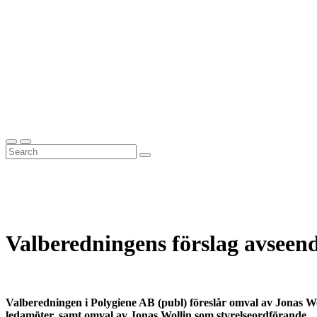
Valberedningens förslag avseend
Valberedningen i Polygiene AB (publ) föreslår omval av Jonas 
ledamöter, samt omval av Jonas Wollin som styrelseordförande.