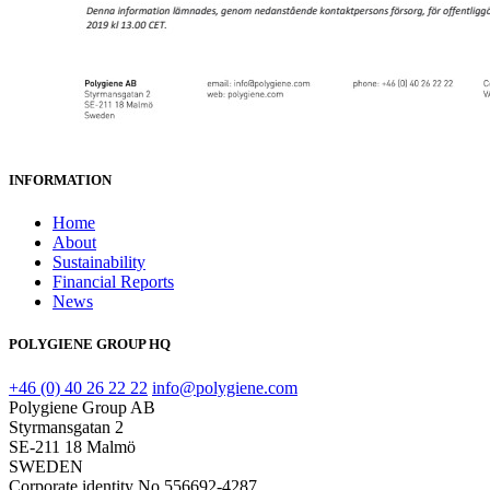
INFORMATION
Home
About
Sustainability
Financial Reports
News
POLYGIENE GROUP HQ
+46 (0) 40 26 22 22
info@polygiene.com
Polygiene Group AB
Styrmansgatan 2
SE-211 18 Malmö
SWEDEN
Corporate identity No 556692-4287