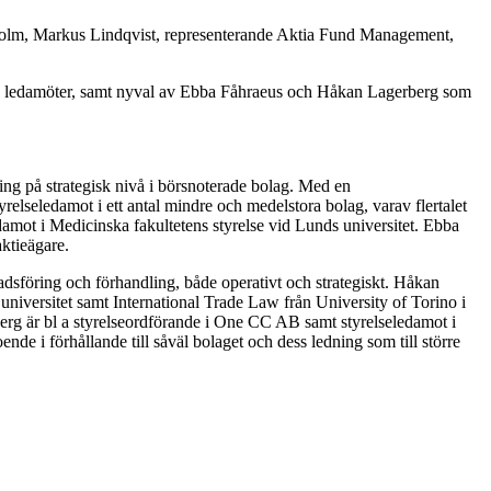
 Holm, Markus Lindqvist, representerande Aktia Fund Management,
ie ledamöter, samt nyval av Ebba Fåhraeus och Håkan Lagerberg som
ling på strategisk nivå i börsnoterade bolag. Med en
eledamot i ett antal mindre och medelstora bolag, varav flertalet
amot i Medicinska fakultetens styrelse vid Lunds universitet. Ebba
aktieägare.
knadsföring och förhandling, både operativt och strategiskt. Håkan
universitet samt International Trade Law från University of Torino i
rg är bl a styrelseordförande i One CC AB samt styrelseledamot i
 förhållande till såväl bolaget och dess ledning som till större