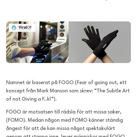
Namnet är baserat på FOGO (Fear of going out, ett
koncept från Mark Manson som skrev: ”The Subtle Art
of not Giving a F..k!”).
FOGO är motsatsen till rädsla för att missa saker,
(FOMO). Medan någon med FOMO känner ständig
ångest för att de kan missa något spektakulärt
genom att stanna inne, lever människor med FOGO