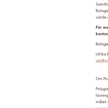
Samtli
Bolage
värde 
För m
konta
Bolage
Ulrika 
ubj@p
Om Po
Polygi
lösnin
målet 