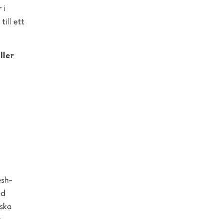
 i
ill ett
ller
esh-
ed
iska