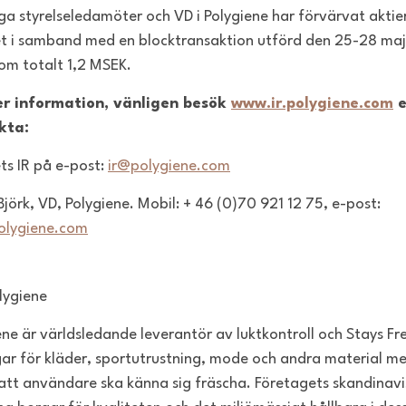
ga styrelseledamöter och VD i Polygiene har förvärvat aktier
t i samband med en blocktransaktion utförd den 25-28 maj t
om totalt 1,2 MSEK.
er information, vänligen besök
www.ir.polygiene.com
e
kta:
ts IR på e-post:
ir@polygiene.com
Björk, VD, Polygiene. Mobil: + 46 (0)70 921 12 75, e-post:
olygiene.com
lygiene
ene är världsledande leverantör av luktkontroll och Stays Fr
gar för kläder, sportutrustning, mode och andra material m
att användare ska känna sig fräscha. Företagets skandinav