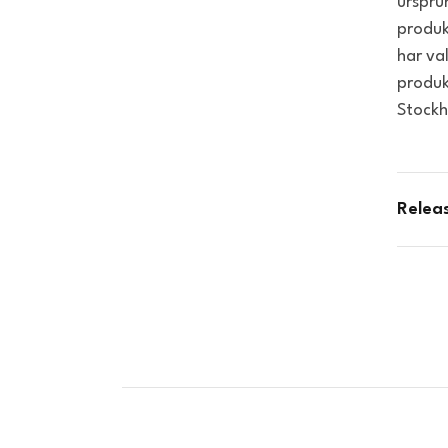
urspru
produk
har va
produk
Stockh
Relea