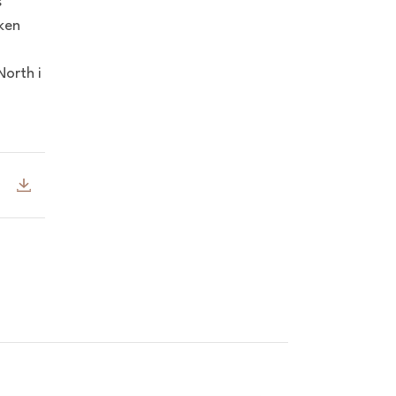
s
ken
North i