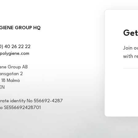
GIENE GROUP HQ
Get
0) 40 26 22 22
Join o
polygiene.com
with r
iene Group AB
ansgatan 2
1 18 Malmö
EN
rate identity No 556692-4287
No SE556692428701