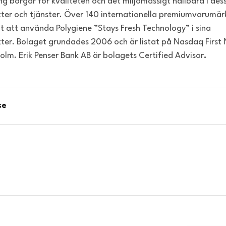
ng borgar för kvaliteten och det miljömässigt hållbara i des
ter och tjänster. Över 140 internationella premiumvarumär
lt att använda Polygiene ”Stays Fresh Technology” i sina
ter. Bolaget grundades 2006 och är listat på Nasdaq First 
olm. Erik Penser Bank AB är bolagets Certified Advisor
.
se