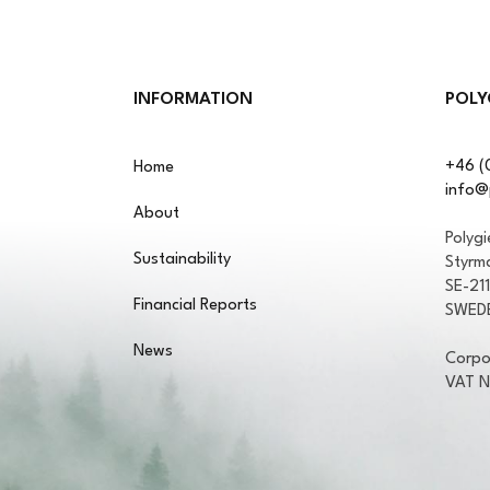
INFORMATION
POLY
+46 (
Home
info@
About
Polyg
Sustainability
Styrm
SE-21
Financial Reports
SWED
News
Corpo
VAT 