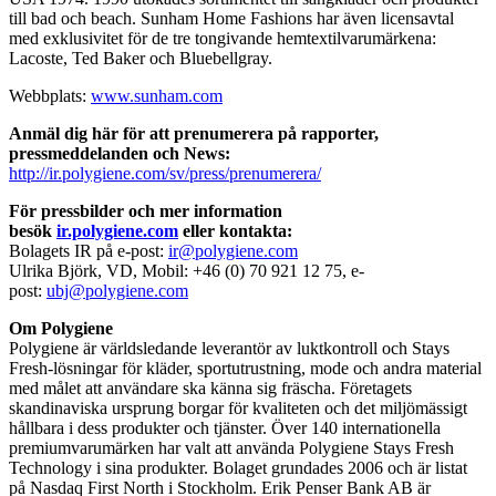
till bad och beach. Sunham Home Fashions har även licensavtal
med exklusivitet för de tre tongivande hemtextilvarumärkena:
Lacoste, Ted Baker och Bluebellgray.
Webbplats:
www.sunham.com
Anmäl dig här för att prenumerera på rapporter,
pressmeddelanden och News:
http://ir.polygiene.com/sv/press/prenumerera/
För pressbilder och mer information
besök
ir.polygiene.com
eller kontakta:
Bolagets IR på e-post:
ir@polygiene.com
Ulrika Björk, VD, Mobil: +46 (0) 70 921 12 75, e-
post:
ubj@polygiene.com
Om Polygiene
Polygiene är världsledande leverantör av luktkontroll och Stays
Fresh-lösningar för kläder, sportutrustning, mode och andra material
med målet att användare ska känna sig fräscha. Företagets
skandinaviska ursprung borgar för kvaliteten och det miljömässigt
hållbara i dess produkter och tjänster. Över 140 internationella
premiumvarumärken har valt att använda Polygiene Stays Fresh
Technology i sina produkter. Bolaget grundades 2006 och är listat
på Nasdaq First North i Stockholm. Erik Penser Bank AB är