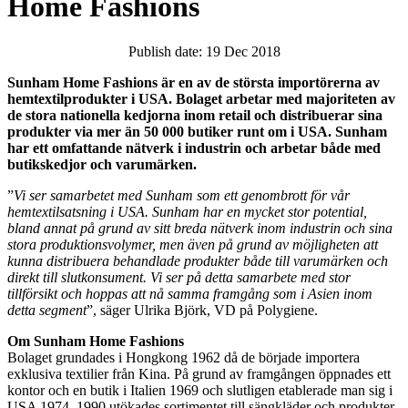
Home Fashions
Publish date: 19 Dec 2018
Sunham Home Fashions är en av de största importörerna av
hemtextilprodukter i USA. Bolaget arbetar med majoriteten av
de stora nationella kedjorna inom retail och distribuerar sina
produkter via mer än 50 000 butiker runt om i USA. Sunham
har ett omfattande nätverk i industrin och arbetar både med
butikskedjor och varumärken.
”
Vi ser samarbetet med Sunham som ett genombrott för vår
hemtextilsatsning i USA. Sunham har en mycket stor potential,
bland annat på grund av sitt breda nätverk inom industrin och sina
stora produktionsvolymer, men även på grund av möjligheten att
kunna distribuera behandlade produkter både till varumärken och
direkt till slutkonsument. Vi ser på detta samarbete med stor
tillförsikt och hoppas att nå samma framgång som i Asien inom
detta segment
”, säger Ulrika Björk, VD på Polygiene.
Om Sunham Home Fashions
Bolaget grundades i Hongkong 1962 då de började importera
exklusiva textilier från Kina. På grund av framgången öppnades ett
kontor och en butik i Italien 1969 och slutligen etablerade man sig i
USA 1974. 1990 utökades sortimentet till sängkläder och produkter