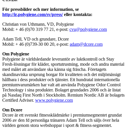
För pressbilder och mer information, se
http://ir.polygiene.com/sv/press/
eller kontakta:
Christian von Uthmann
, VD, Polygiene
Mobil: + 46 (0)70 319 77 21, e-post:
cvu@polygiene.com
Adam Tell
, VD och grundare, Dcore
Mobil: + 46 (0)739-30 00 20, e-post:
adam@dcore.com
Om Polygiene
Polygiene är världsledande leverantör av luktkontroll och Stay
Fresh-lösningar för kläder, sportutrustning, mode och andra material
med målet att användare ska känna sig fräscha. Företagets
skandinaviska ursprung borgar för kvaliteten och det miljömässigt
hållbara i dess produkter och tjänster. Ett hundratal internationella
premiumvarumärken har valt att använda Polygiene Odor Control
Technology i sina produkter. Bolaget grundades 2006 och är listat
på Nasdaq First North i Stockholm. Remium Nordic AB är bolagets
Certified Adviser.
www.polygiene.com
Om Dcore
Dcore är ett svenskt fitnessklädmärke i premiumsegmentet grundat
2006 av den fd personliga tränaren Adam Tell och säljs över hela
världen genom stora webshoppar i sport & fitness-segmentet.