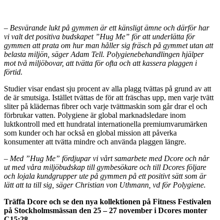
–
Besvärande lukt på gymmen är ett känsligt ämne och därför har
vi valt det positiva budskapet ”Hug Me” för att underlätta för
gymmen att prata om hur man håller
sig fräsch
på
gymmet utan att
belasta miljön, säger Adam Tell. Polygienebehandlingen hjälper
mot två miljöbovar, att tvätta för ofta och att kassera plaggen i
förtid.
Studier visar endast sju procent av alla plagg tvättas på grund av att
de är smutsiga. Istället tvättas de för att fräschas upp, men varje tvätt
sliter på klädernas fibrer och varje tvättmaskin som går drar el och
förbrukar vatten. Polygiene är global marknadsledare inom
luktkontroll med ett hundratal internationella premiumvarumärken
som kunder och har också en global mission att påverka
konsumenter att tvätta mindre och använda plaggen längre.
–
Med ”Hug Me” fördjupar vi vårt samarbete med Dcore och når
ut med våra miljöbudskap till gymbesökare och till Dcores följare
och lojala kundgrupper ute på gymmen på ett positivt sätt som är
lätt att ta till sig, säger Christian von Uthmann, vd för Polygiene.
Träffa Dcore och se den nya kollektionen på Fitness Festivalen
på Stockholmsmässan den 25 – 27 november i Dcores monter
C15:28.