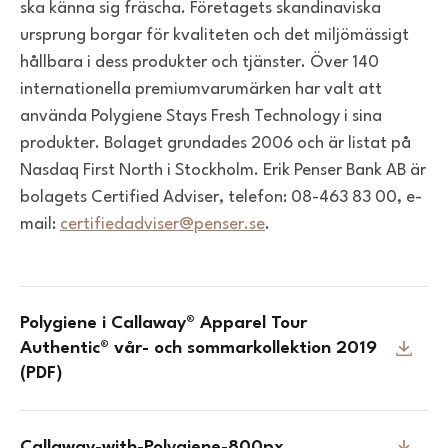
ska känna sig fräscha. Företagets skandinaviska
ursprung borgar för kvaliteten och det miljömässigt
hållbara i dess produkter och tjänster. Över 140
internationella premiumvarumärken har valt att
använda Polygiene Stays Fresh Technology i sina
produkter. Bolaget grundades 2006 och är listat på
Nasdaq First North i Stockholm. Erik Penser Bank AB är
bolagets Certified Adviser, telefon: 08-463 83 00, e-
mail:
certifiedadviser@penser.se
.
Polygiene i Callaway® Apparel Tour
Authentic® vår- och sommarkollektion 2019
(PDF)
Callaway-with-Polygiene-800px