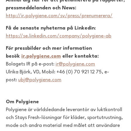
Anmäl dig här för att prenumerera på rapporter,
pressmeddelanden och News:
http://ir.polygiene.com/sv/press/prenumerera/
Få de senaste nyheterna på Linkedin
:
https://se.linkedin.com/company/polygiene-ab
För pressbilder och mer information
besök
ir.polygiene.com
eller kontakta:
Bolagets IR på e-post:
ir@polygiene.com
Ulrika Björk, VD, Mobil: +46 (0) 70 921 12 75, e-
post:
ubj@polygiene.com
Om Polygiene
Polygiene är världsledande leverantör av luktkontroll
och Stays Fresh-lösningar för kläder, sportutrustning,
mode och andra material med målet att användare