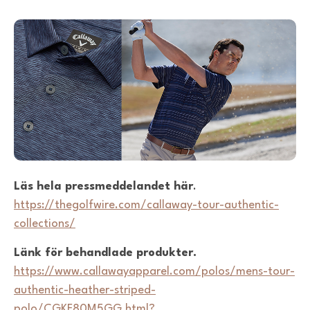
Läs hela pressmeddelandet här
.
https://thegolfwire.com/callaway-tour-authentic-
collections/
Länk för behandlade produkter.
https://www.callawayapparel.com/polos/mens-tour-
authentic-heather-striped-
polo/CGKF80M5GG.html?