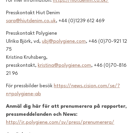
För mer information:
https://hiutdenim.co.uk/
Presskontakt Hiut Denim
sara@hiutdenim.co.uk
,
+44 (0)1239 612 469
Presskontakt Polygiene
Ulrika Björk, vd,
ubj@polygiene.com
,
+46 (0)70-921 12
75
Kristina Kruhsberg,
presskontakt,
kristina@polygiene.com
, +46 (0)70-816
21 96
För pressbilder besök
https://news.cision.com/se/?
n=polygiene-ab
Anmäl dig här för att prenumerera på rapporter,
pressmeddelanden och News:
http://ir.polygiene.com/sv/press/prenumerera/