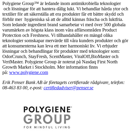
Polygiene Group™ är ledande inom antimikrobiella teknologier
och lösningar för att hantera dålig lukt. Vi behandlar hårda ytor och
textilier för att
säkerställa att era produkter får ett bättre skydd och
förblir mer
hygieniska så att de alltid kännas fräscha och luktfria.
Som ledande ingredient brand samarbetar vi med över 500 globala
varumärken av högsta klass inom våra affärsområden Product
Protection
och Freshness. Vi tillhandahåller en mängd olika
teknologier som
skapar mervärde till våra kunders produkter och gör
att konsumenterna kan leva ett mer harmoniskt liv.
Vi erbjuder
lösningar och behandlingar för produkter med teknologier
som:
OdorCrunch, StayFresh, ScentMaster, ViralOff,
BioMaster och
VeriMaster. Polygiene Group är noterat på
Nasdaq First North
Growth Market i Stockholm.
Mer information finns
på:
www.polygiene.com
Erik Penser Bank AB är företagets certifierade rådgivare, telefon:
08-463 83 00, e-post:
certifiedadviser@penser.se