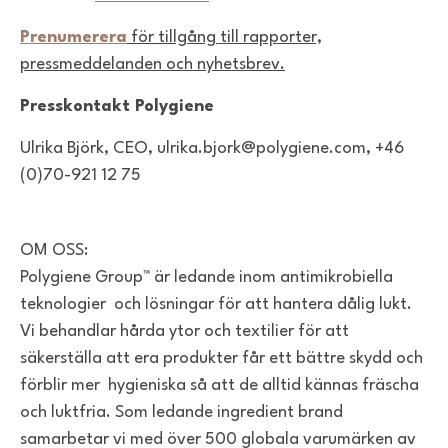
Prenumerera
för tillgång till rapporter,
pressmeddelanden och nyhetsbrev.
Presskontakt Polygiene
Ulrika Björk, CEO, ulrika.bjork@polygiene.com
,
+46
(0)70-921 12 75
OM OSS:
Polygiene Group™ är ledande inom antimikrobiella
teknologier
och lösningar för att hantera dålig lukt.
Vi behandlar hårda ytor och textilier för att
säkerställa att era produkter får ett bättre skydd och
förblir mer
hygieniska så att de alltid kännas fräscha
och luktfria.
Som ledande ingredient brand
samarbetar vi med över 500 globala
varumärken av