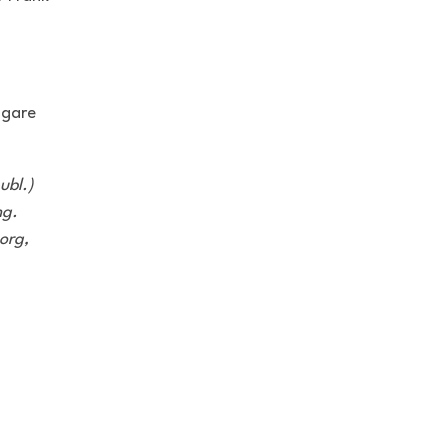
igare
ubl.)
ng.
org,