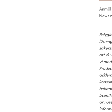
Anmäl 
News n
Polygi
lösning
säkers
att du
vi med
Product
adderar
konsum
behand
ScentM
är not
inform