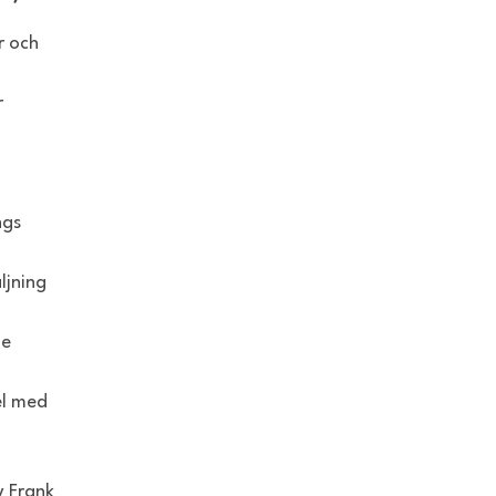
r och
r
ngs
ljning
ne
el med
v Frank