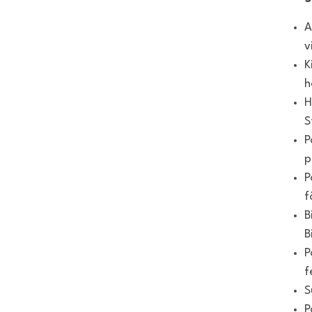
A
v
K
h
H
S
P
p
P
f
B
B
P
f
S
P