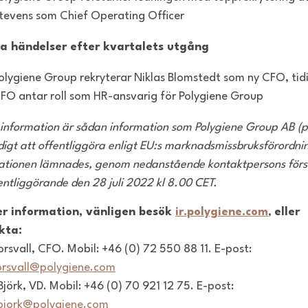
tevens som Chief Operating Officer
ga händelser efter kvartalets utgång
olygiene Group rekryterar
Niklas Blomstedt
s
om ny CFO, tid
CFO
antar roll som HR-ansvarig för Polygiene Group
information är sådan information som Polygiene Group AB (p
ldigt att offentliggöra enligt EU:s marknadsmissbruksförordni
ationen lämnades, genom nedanstående kontaktpersons förs
fentliggörande den 28 juli 2022 kl 8.00 CET.
er information, vänligen besök
ir.polygiene.com
,
eller
kta:
orsvall, CFO. Mobil: +46 (0) 72 550 88 11. E-post:
orsvall@polygiene.com
Björk, VD. Mobil: +46 (0) 70 921 12 75. E-post:
.bjork@polygiene.com