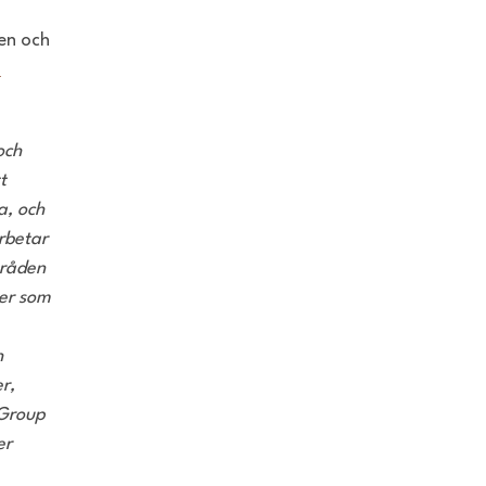
en och
/
och
t
a, och
rbetar
mråden
ier som
h
r,
 Group
er