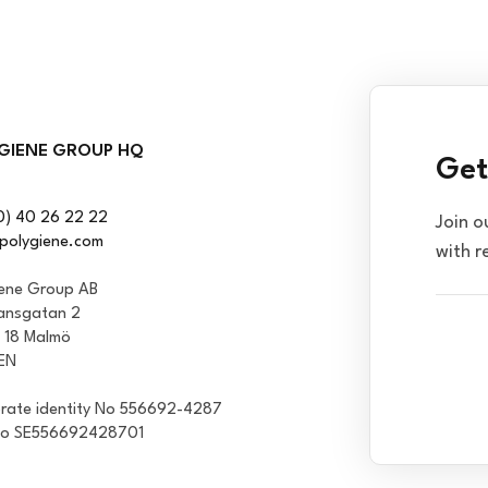
GIENE GROUP HQ
Get
0) 40 26 22 22
Join o
polygiene.com
with r
iene Group AB
ansgatan 2
1 18 Malmö
EN
rate identity No 556692-4287
No SE556692428701