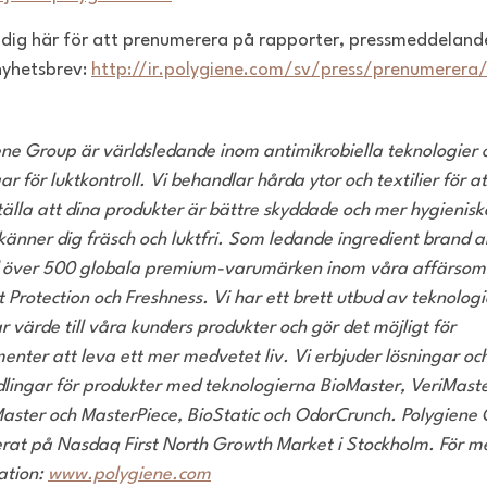
dig här för att prenumerera på rapporter, pressmeddeland
yhetsbrev:
http://ir.polygiene.com/sv/press/prenumerera
ene Group är världsledande inom antimikrobiella teknologier 
ar för luktkontroll. Vi behandlar hårda ytor och textilier för at
tälla att dina produkter är bättre skyddade och mer hygienisk
 känner dig fräsch och luktfri. Som ledande ingredient brand a
 över 500 globala premium-varumärken inom våra affärso
 Protection och Freshness. Vi har ett brett utbud av teknolog
 värde till våra kunders produkter och gör det möjligt för
enter att leva ett mer medvetet liv. Vi erbjuder lösningar oc
lingar för produkter med teknologierna BioMaster, VeriMaste
aster och MasterPiece, BioStatic och OdorCrunch. Polygiene
erat på Nasdaq First North Growth Market i Stockholm. För m
ation:
www.polygiene.com