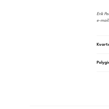
Erik P
e-mail
Kvart
Polyg