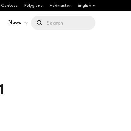
Contact
Polygiene
Addmaster
English
News
1