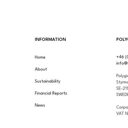
INFORMATION
POLY
+46 (
Home
info@
About
Polyg
Sustainability
Styrm
SE-21
Financial Reports
SWED
News
Corpo
VAT 