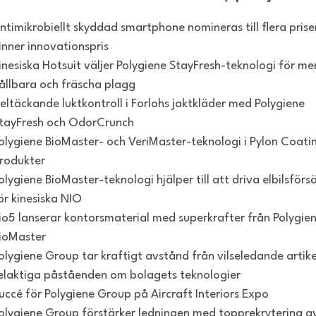
ntimikrobiellt skyddad smartphone nomineras till flera prise
inner innovationspris
inesiska Hotsuit väljer Polygiene StayFresh-teknologi för me
ållbara och fräscha plagg
eltäckande luktkontroll i Forlohs jaktkläder med Polygiene
tayFresh och OdorCrunch
olygiene BioMaster- och VeriMaster-teknologi i Pylon Coati
rodukter
olygiene BioMaster-teknologi hjälper till att driva elbilsförsä
ör kinesiska NIO
io5 lanserar kontorsmaterial med superkrafter från Polygie
ioMaster
olygiene Group tar kraftigt avstånd från vilseledande artik
elaktiga påståenden om bolagets teknologier
uccé för Polygiene Group på Aircraft Interiors Expo
olygiene Group förstärker ledningen med topprekrytering a