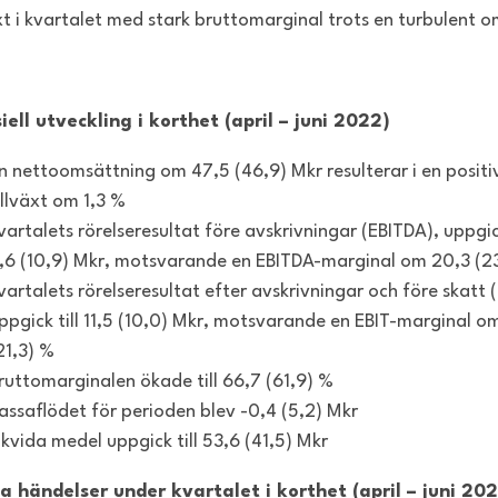
xt i kvartalet med stark bruttomarginal trots en turbulent 
iell utveckling i korthet (april – juni 2022)
n nettoomsättning om 47,5 (46,9) Mkr resulterar i en positi
illväxt om 1,3 %
vartalets rörelseresultat före avskrivningar (EBITDA), uppgick
,6 (10,9) Mkr, motsvarande en EBITDA-marginal om 20,3 (2
vartalets rörelseresultat efter avskrivningar och före skatt 
ppgick till 11,5 (10,0) Mkr, motsvarande en EBIT-marginal o
21,3) %
ruttomarginalen ökade till 66,7 (61,9) %
assaflödet för perioden blev -0,4 (5,2) Mkr
ikvida medel uppgick till 53,6 (41,5) Mkr
a händelser under kvartalet i korthet (april – juni 20