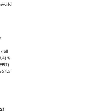
omvärld
v
 till
3,4) %
(EBIT)
m 24,3
22)