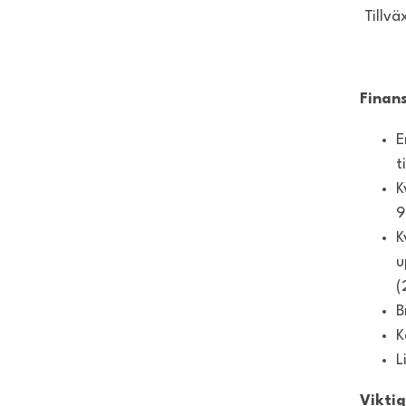
Tillvä
Finans
E
t
K
9
K
u
(
B
K
L
Viktig