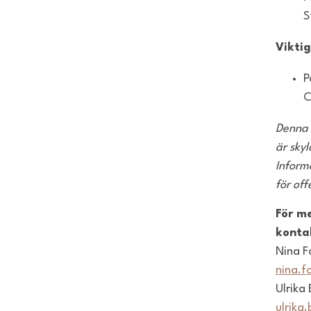
S
Vikti
P
Denna 
är sky
Inform
för of
För m
konta
Nina F
nina.f
Ulrika 
ulrika