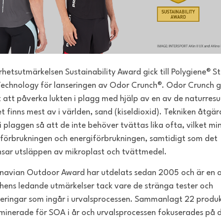
rhetsutmärkelsen Sustainability Award gick till Polygiene® S
Technology för lanseringen av Odor Crunch®. Odor Crunch g
t att påverka lukten i plagg med hjälp av en av de naturresu
t finns mest av i världen, sand (kiseldioxid). Tekniken åtgär
 i plaggen så att de inte behöver tvättas lika ofta, vilket mi
förbrukningen och energiförbrukningen, samtidigt som det
sar utsläppen av mikroplast och tvättmedel.
navian Outdoor Award har utdelats sedan 2005 och är en 
hens ledande utmärkelser tack vare de stränga tester och
eringar som ingår i urvalsprocessen. Sammanlagt 22 produ
minerade för SOA i år och urvalsprocessen fokuserades på d