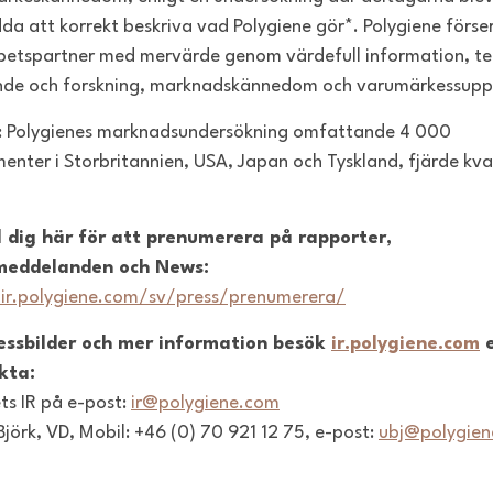
a att korrekt beskriva vad Polygiene gör*. Polygiene förser
etspartner med mervärde genom värdefull information, te
de och forskning, marknadskännedom och varumärkessupp
a: Polygienes marknadsundersökning omfattande 4 000
enter i Storbritannien, USA, Japan och Tyskland, fjärde kva
 dig här för att prenumerera på rapporter,
meddelanden och News:
/ir.polygiene.com/sv/press/prenumerera/
ressbilder och mer information besök
ir.polygiene.com
e
kta:
ts IR på e-post:
ir@polygiene.com
 Björk, VD, Mobil: +46 (0) 70 921 12 75, e-post:
ubj@polygie