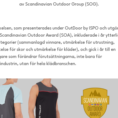
av Scandinavian Outdoor Group (SOG).
elsen, som presenterades under OutDoor by ISPO och utgö
 Scandinavian Outdoor Award (SOA), inkluderade i år ytterl
tegorier (sammanlagd vinnare, utmärkelse för utrustning,
lse för skor och utmärkelse för kläder), och gick i år till en
gare som förändrar förutsättningarna, inte bara för
sindustrin, utan för hela klädbranschen.