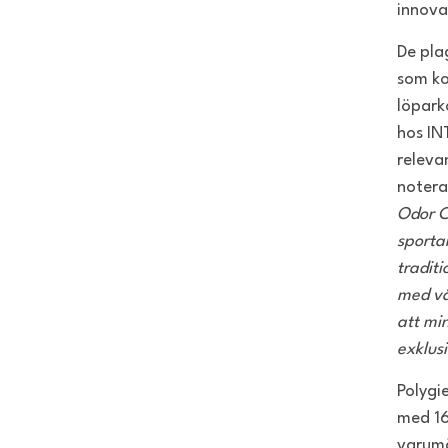
innova
De pla
som ko
löpark
hos IN
releva
notera
Odor C
sportar
traditi
med vå
att mi
exklus
Polygi
med 16
varumä