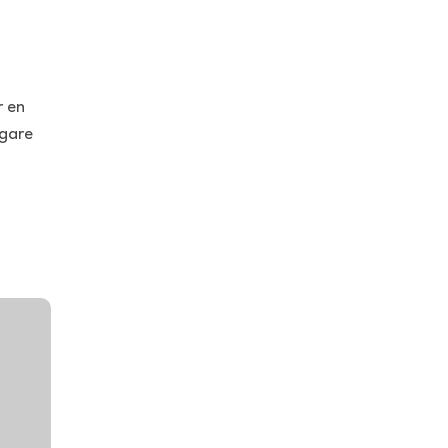
r en
igare