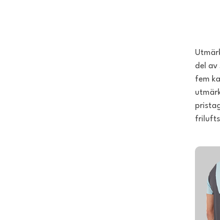
Utmärk
del av
fem ka
utmärke
prista
friluft