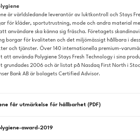
lygiene
ene är världsledande leverantör av luktkontroll och Stays Fr
gar för kläder, sportutrustning, mode och andra material m
att användare ska känna sig fräscha. Företagets skandinav
ng borgar för kvaliteten och det miljömässigt hållbara i des
ter och tjänster. Över 140 internationella premium-varumä
lt att använda Polygiene Stays Fresh Technology i sina prod
t grundades 2006 och är listat på Nasdaq First North i Sto
enser Bank AB är bolagets Certified Advisor.
ene får utmärkelse för hållbarhet (PDF)
lygiene-award-2019