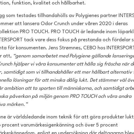
tion, funktion, kvalitet och hållbarhet.
gg som testades tillhandahölls av Polygienes partner INTE
mmer att lansera Odor Crunch under våren 2020 i deras
ollektion PRO TOUCH. PRO TOUCH är ledande inom löpark
TERSPORT tack vare dess fokus på prestanda och fördelar 
nta för konsumenten.
Jens Strømnes, CEBO hos INTERSPOR
r att,
“genom samarbetet med Polygiene gällande lansering
runch hjälper vi våra konsumenter att hålla sig fräscha när d
, samtidigt som vi tillhandahåller ett mer hållbart alternativ t
onella lösningar för att minska dålig lukt. Det stämmer väl öv
r ambition att ta sporten till människorna, och samtidigt arb
nska påverkan på miljön genom PRO TOUCH och våra andra
iva märken.”
ene är världsledande inom teknik för att göra produkter lukt
 procent varumärkesigenkänning och över 5 procent
rkeskännedom, enligt en undersökning där deltagarna ble