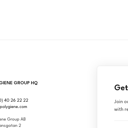
GIENE GROUP HQ
Get
0) 40 26 22 22
Join o
polygiene.com
with r
iene Group AB
ansgatan 2