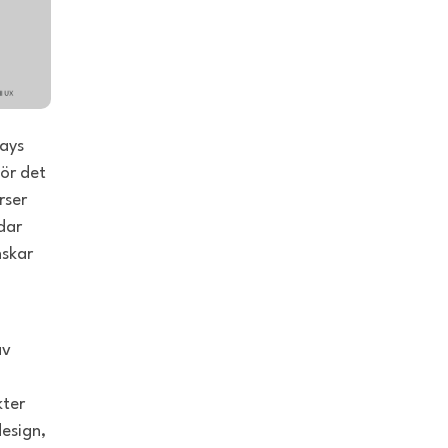
tays
ör det
rser
dar
nskar
av
kter
esign,