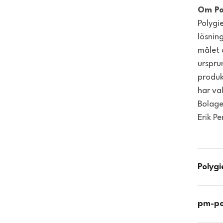
Om Po
Polygi
lösnin
målet 
urspru
produk
har va
Bolage
Erik P
Polygi
pm-po