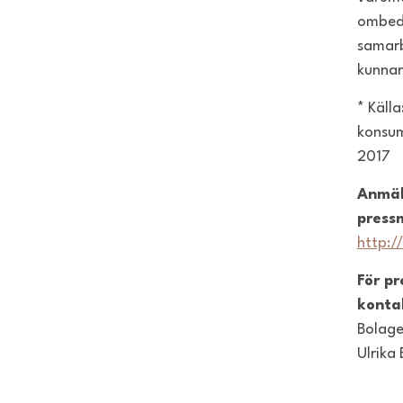
ombedd
samarb
kunnan
* Käll
konsum
2017
Anmäl
press
http:/
För p
konta
Bolage
Ulrika