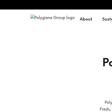
About
Sust
P
Pol
Fresh,