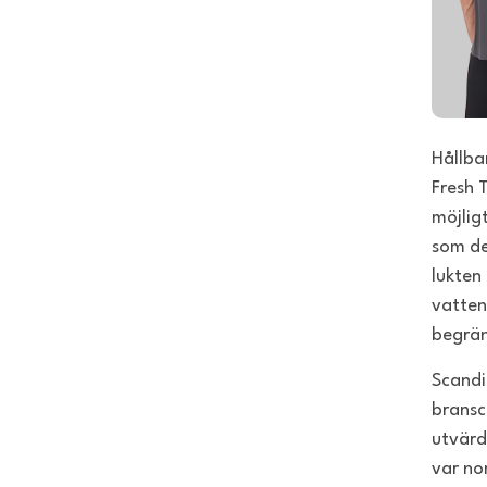
Hållba
Fresh 
möjlig
som de
lukten
vatten
begrän
Scandi
bransc
utvärd
var no