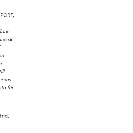
RSPORT,
läder
som är
T
en
e
ill
erens
eta för
fria,
v