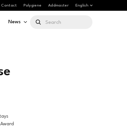
Contact
Polygiene
Addmaster
English
News
se
tays
Y Award