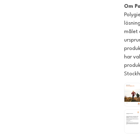
Om Po
Polygi
lösnin
målet 
urspru
produk
har va
produk
Stockh