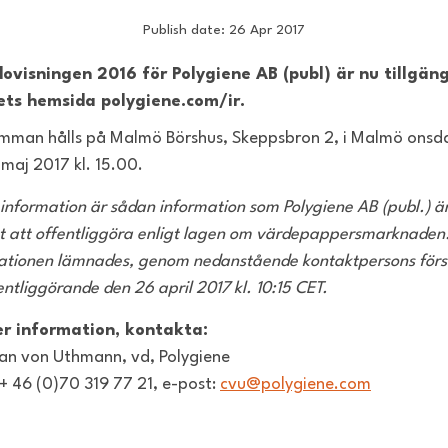
Publish date: 26 Apr 2017
ovisningen 2016 för Polygiene AB (publ) är nu tillgäng
ets hemsida polygiene.com/ir.
mman hålls på Malmö Börshus, Skeppsbron 2, i Malmö ons
 maj 2017 kl. 15.00.
information är sådan information som Polygiene AB (publ.) ä
gt att offentliggöra enligt lagen om värdepappers­marknaden
ationen lämnades, genom nedanstående kontaktpersons förs
entliggörande den 26 april 2017 kl. 10:15 CET.
er information, kontakta:
ian von Uthmann, vd, Polygiene
 + 46 (0)70 319 77 21, e-post:
cvu@polygiene.com