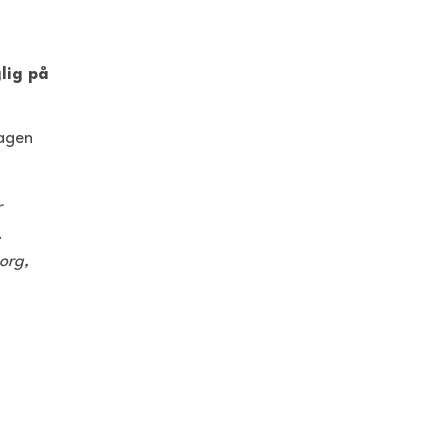
lig på
dagen
r
.
org,