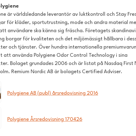
lygiene
ene är världsledande leverantör av luktkontroll och Stay Fre
gar för kläder, sportutrustning, mode och andra material m
att användare ska känna sig fräscha. Företagets skandinav
ng borgar för kvaliteten och det miljömässigt hållbara i des
ter och tjänster. Över hundra internationella premiumvar
lt att använda Polygiene Odor Control Technology i sina
ter. Bolaget grundades 2006 och är listat på Nasdaq First 
olm. Remium Nordic AB är bolagets Certified Adviser.
Polygiene AB (publ) årsredovisning 2016
Polygiene Årsredovisning 170426