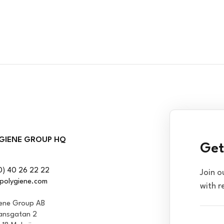
GIENE GROUP HQ
Get
0) 40 26 22 22
Join o
polygiene.com
with r
iene Group AB
ansgatan 2