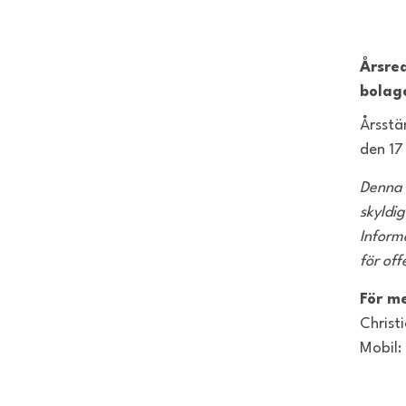
Årsred
bolag
Årsstä
den 17
Denna 
skyldi
Inform
för off
För m
Christ
Mobil: