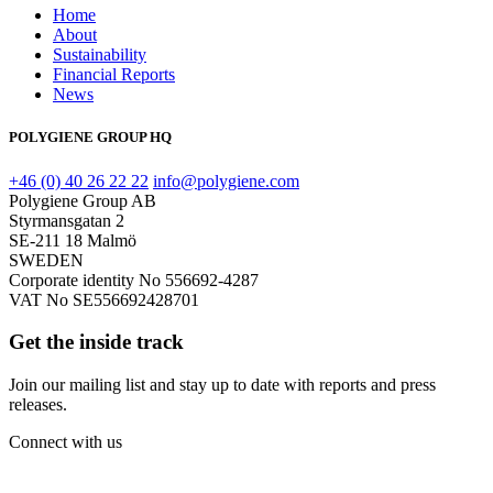
Home
About
Sustainability
Financial Reports
News
POLYGIENE GROUP HQ
+46 (0) 40 26 22 22
info@polygiene.com
Polygiene Group AB
Styrmansgatan 2
SE-211 18 Malmö
SWEDEN
Corporate identity No 556692-4287
VAT No SE556692428701
Get the inside track
Join our mailing list and stay up to date with reports and press
releases.
Connect with us