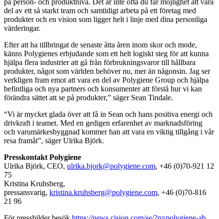
på person- och produktnivå. Det är inte ofta du får möjlighet att vara
del av ett så starkt team och samtidigt arbeta på ett företag med
produkter och en vision som ligger helt i linje med dina personliga
värderingar.
Efter att ha tillbringat de senaste åtta åren inom skor och mode,
känns Polygienes erbjudande som ett helt logiskt steg för att kunna
hjälpa flera industrier att gå från förbrukningsvaror till hållbara
produkter, något som världen behöver nu, mer än någonsin. Jag ser
verkligen fram emot att vara en del av Polygiene Group och hjälpa
befintliga och nya partners och konsumenter att förstå hur vi kan
förändra sättet att se på produkter,” säger Sean Tindale.
“Vi är mycket glada över att få in Sean och hans positiva energi och
drivkraft i teamet. Med en gedigen erfarenhet av marknadsföring
och varumärkesbyggnad kommer han att vara en viktig tillgång i vår
resa framåt”, säger Ulrika Björk.
Presskontakt Polygiene
Ulrika Björk, CEO,
ulrika.bjork@polygiene.com
,
+46 (0)70-921 12
75
Kristina Kruhsberg,
pressansvarig,
kristina.kruhsberg@polygiene.com
,
+46 (0)70-816
21 96
För pressbilder besök
https://news.cision.com/se/?n=polygiene-ab