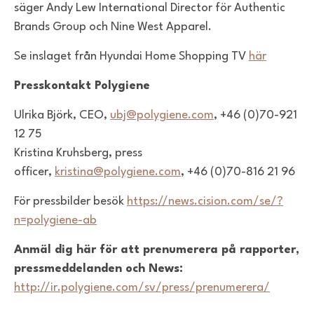
säger
Andy Lew International Director för
Authentic
Brands Group
och Nine West Apparel.
Se inslaget från
Hyundai Home Shopping TV
här
Presskontakt Polygiene
Ulrika Björk, CEO,
ubj@polygiene.com
,
+46 (0)70-921
12 75
Kristina Kruhsberg, press
officer,
kristina@polygiene.com
, +46 (0)70-816 21 96
För pressbilder besök
https://news.cision.com/se/?
n=polygiene-ab
Anmäl dig här för att prenumerera på rapporter,
pressmeddelanden och News:
http://ir.polygiene.com/sv/press/prenumerera/