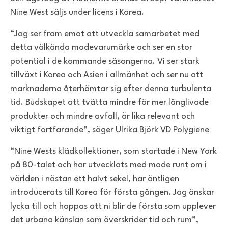
Nine West säljs under licens i Korea.
“Jag ser fram emot att utveckla samarbetet med
detta välkända modevarumärke och ser en stor
potential i de kommande säsongerna. Vi ser stark
tillväxt i Korea och Asien i allmänhet och ser nu att
marknaderna återhämtar sig efter denna turbulenta
tid. Budskapet att tvätta mindre för mer långlivade
produkter och mindre avfall, är lika relevant och
viktigt fortfarande”, säger Ulrika Björk VD Polygiene
“Nine Wests klädkollektioner, som startade i New York
på 80-talet och har utvecklats med mode runt om i
världen i nästan ett halvt sekel, har äntligen
introducerats till Korea för första gången. Jag önskar
lycka till och hoppas att ni blir de första som upplever
det urbana känslan som överskrider tid och rum”,