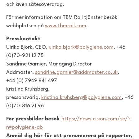
och även sätesöverdrag.
För mer information om TBM Rail tjänster besök
webbplatsen på
www.tbmrail.com
.
Presskontakt
Ulrika Björk, CEO,
ulrika.bjork@polygiene.com
,
+46
(0)70-921 12 75
Sandrine Garnier, Managing Director
Addmaster,
sandrine.garnier@addmaster.co.uk
,
+44 (0) 7949 841 497
Kristina Kruhsberg,
pressansvarig,
kristina.kruhsberg@polygiene.com
, +46
(0)70-816 21 96
För pressbilder besök
https://news.cision.com/se/?
n=polygiene-ab
Anmäl dig här för att prenumerera på rapporter,