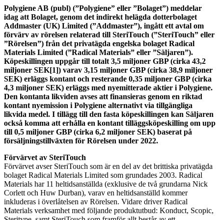
Polygiene AB (publ) (”Polygiene” eller ”Bolaget”) meddelar
idag att Bolaget, genom det indirekt helägda dotterbolaget
Addmaster (UK) Limited (”Addmaster”), ingått ett avtal om
förvärv av rörelsen relaterad till SteriTouch (”SteriTouch” eller
”Rörelsen”) från det privatägda engelska bolaget Radical
Materials Limited (”Radical Materials” eller ”Säljaren”).
Köpeskillingen uppgår till totalt 3,5 miljoner GBP (cirka 43,2
miljoner SEK[1]) varav 3,15 miljoner GBP (cirka 38,9 miljoner
SEK) erläggs kontant och resterande 0,35 miljoner GBP (cirka
4,3 miljoner SEK) erläggs med nyemitterade aktier i Polygiene.
Den kontanta likviden avses att finansieras genom en riktad
kontant nyemission i Polygiene alternativt via tillgängliga
likvida medel. I tillägg till den fasta köpeskillingen kan Säljaren
också komma att erhålla en kontant tilläggsköpeskilling om upp
till 0,5 miljoner GBP (cirka 6,2 miljoner SEK) baserat på
försäljningstillväxten för Rörelsen under 2022.
Förvärvet av SteriTouch
Förvärvet avser SteriTouch som är en del av det brittiska privatägda
bolaget Radical Materials Limited som grundades 2003. Radical
Materials har 11 heltidsanställda (exklusive de två grundarna Nick
Corlett och Huw Durban), varav en heltidsanställd kommer
inkluderas i överlåtelsen av Rörelsen. Vidare driver Radical
Materials verksamhet med följande produktutbud: Konduct, Scopic,
Steritype, samt SteriTouch som framför allt består av ett