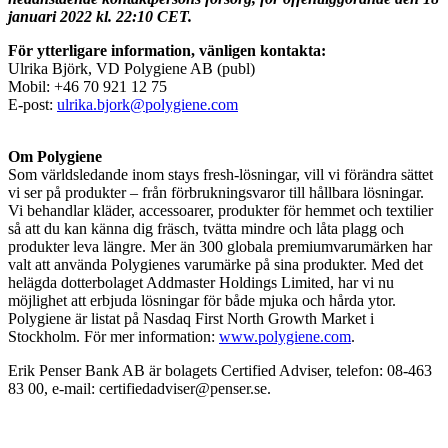
januari 2022 kl. 22:10 CET.
För ytterligare information, vänligen kontakta:
Ulrika Björk, VD Polygiene AB (publ)
Mobil: +46 70 921 12 75
E-post:
ulrika.bjork@polygiene.com
Om Polygiene
Som världsledande inom stays fresh-lösningar, vill vi förändra sättet
vi ser på produkter – från förbrukningsvaror till hållbara lösningar.
Vi behandlar kläder, accessoarer, produkter för hemmet och textilier
så att du kan känna dig fräsch, tvätta mindre och låta plagg och
produkter leva längre. Mer än 300 globala premiumvarumärken har
valt att använda Polygienes varumärke på sina produkter. Med det
helägda dotterbolaget Addmaster Holdings Limited, har vi nu
möjlighet att erbjuda lösningar för både mjuka och hårda ytor.
Polygiene är listat på Nasdaq First North Growth Market i
Stockholm. För mer information:
www.polygiene.com
.
Erik Penser Bank AB är bolagets Certified Adviser, telefon: 08-463
83 00, e-mail: certifiedadviser@penser.se.