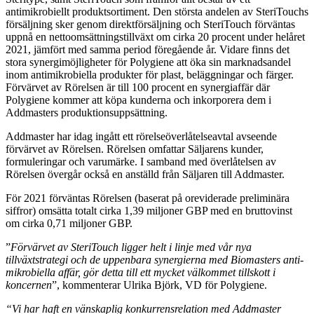
antimikrobiellt produktsortiment. Den största andelen av SteriTouchs
försäljning sker genom direktförsäljning och SteriTouch förväntas
uppnå en nettoomsättningstillväxt om cirka 20 procent under helåret
2021, jämfört med samma period föregående år. Vidare finns det
stora synergimöjligheter för Polygiene att öka sin marknadsandel
inom antimikrobiella produkter för plast, beläggningar och färger.
Förvärvet av Rörelsen är till 100 procent en synergiaffär där
Polygiene kommer att köpa kunderna och inkorporera dem i
Addmasters produktionsuppsättning.
Addmaster har idag ingått ett rörelseöverlåtelseavtal avseende
förvärvet av Rörelsen. Rörelsen omfattar Säljarens kunder,
formuleringar och varumärke. I samband med överlåtelsen av
Rörelsen övergår också en anställd från Säljaren till Addmaster.
För 2021 förväntas Rörelsen (baserat på oreviderade preliminära
siffror) omsätta totalt cirka 1,39 miljoner GBP med en bruttovinst
om cirka 0,71 miljoner GBP.
”
Förvärvet av SteriTouch ligger helt i linje med vår nya
tillväxtstrategi och de uppenbara synergierna med Biomasters anti-
mikrobiella affär, gör detta till ett mycket välkommet tillskott i
koncernen
”, kommenterar Ulrika Björk, VD för Polygiene.
“Vi har haft en vänskaplig konkurrensrelation med Addmaster