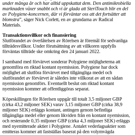
under många år och har alltid uppskattat dem. Den antimikrobiella
marknaden växer snabbt och vi är glada att SteriTouch blir en del
av Polygiene-koncernen, där vi förväntar oss att det fortsätter att
blomstra
”, säger Nick Corlett, en av grundarna av Radical
Materials.
Transaktionsvillkor och finansiering
Slutförandet av överlåtelsen av Rörelsen är föremål för sedvanliga
tillträdesvillkor. Under förutsättning av att villkoren uppfylls
förväntas tillträde ske omkring den 24 januari 2022.
I samband med förvärvet sonderar Polygiene möjligheterna att
genomföra en riktad kontant nyemission. Polygiene har dock
möjlighet att slutföra förvärvet med tillgängliga medel och
slutförandet av förvärvet är således inte villkorat av att en sådan
nyemission genomförs. Eventuellt beslut om riktad kontant
nyemission kommer att offentliggöras separat.
Köpeskillingen för Rörelsen uppgår till totalt 3,5 miljoner GBP
(cirka 43,2 miljoner SEK) varav 3,15 miljoner GBP (cirka 38,9
miljoner SEK) erläggs kontant, antingen genom befintliga
tillgängliga medel eller genom likviden från en kontant nyemission,
och resterande 0,35 miljoner GBP (cirka 4,3 miljoner SEK) erläggs
med nyemitterade aktier i Polygiene. Antalet vederlagsaktier som
emitteras kommer att fastställas baserat på den volymvägda