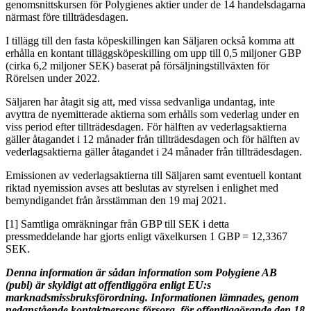
genomsnittskursen för Polygienes aktier under de 14 handelsdagarna
närmast före tillträdesdagen.
I tillägg till den fasta köpeskillingen kan Säljaren också komma att
erhålla en kontant tilläggsköpeskilling om upp till 0,5 miljoner GBP
(cirka 6,2 miljoner SEK) baserat på försäljningstillväxten för
Rörelsen under 2022.
Säljaren har åtagit sig att, med vissa sedvanliga undantag, inte
avyttra de nyemitterade aktierna som erhålls som vederlag under en
viss period efter tillträdesdagen. För hälften av vederlagsaktierna
gäller åtagandet i 12 månader från tillträdesdagen och för hälften av
vederlagsaktierna gäller åtagandet i 24 månader från tillträdesdagen.
Emissionen av vederlagsaktierna till Säljaren samt eventuell kontant
riktad nyemission avses att beslutas av styrelsen i enlighet med
bemyndigandet från årsstämman den 19 maj 2021.
[1]
Samtliga omräkningar från GBP till SEK i detta
pressmeddelande har gjorts enligt växelkursen 1 GBP = 12,3367
SEK.
Denna information är sådan information som Polygiene AB
(publ) är skyldigt att offentliggöra enligt EU:s
marknadsmissbruksförordning. Informationen lämnades, genom
nedanstående kontaktpersons försorg, för offentliggörande den 18